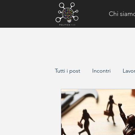
Chi siam
Tutti i post
Incontri
Lavo
Il Poligono
Face to Fac