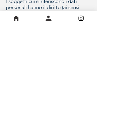
I soggetti cui si riferiscono i dati
personali hanno il diritto (ai sensi
dell'art. 7 del D.Lgs. 196/03) di
ottenere in qualunque momento la
conferma dell’esistenza o meno dei
medesimi dati nei nostri archivi,
verificarne l’esattezza, chiederne
l’aggiornamento o la cancellazione.
Le richieste vanno inoltrate al Titolare
del trattamento a
info@politicshub.it
.
Ci riserviamo il diritto di modificare
questa informativa sulla privacy in
qualsiasi momento, quindi ti
preghiamo di controllarla
frequentemente. Cambiamenti e
chiarimenti entreranno in vigore
immediatamente dopo la loro
pubblicazione sul sito web. Se
apportiamo modifiche sostanziali a
questa informativa, ti notificheremo
che è stata aggiornata, in modo che
tu sappia quali informazioni