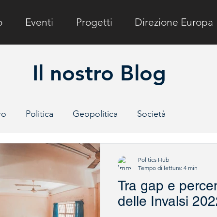
o
Eventi
Progetti
Direzione Europa
Il nostro Blog
ro
Politica
Geopolitica
Società
e
Politics Hub
Tempo di lettura: 4 min
Tra gap e percentu
delle Invalsi 20