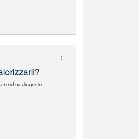
orizzarli?
sore ed ex dirigente
.