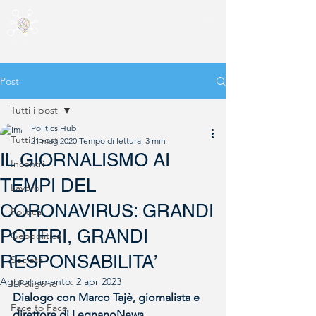
Post
Tutti i post
Politics Hub
Tutti i post
21 mag 2020
Tempo di lettura: 3 min
IL GIORNALISMO AI
Incontri
TEMPI DEL
Lavoro
CORONAVIRUS: GRANDI
Politica
POTERI, GRANDI
Geopolitica
RESPONSABILITA’
Società
Aggiornamento:
2 apr 2023
Il Poligono
Dialogo con Marco Tajè, giornalista e 
Face to Face
direttore di LegnanoNews