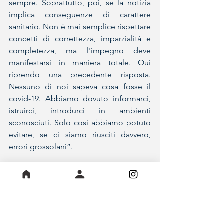
sempre. Soprattutto, poi, se la notizia 
implica conseguenze di carattere 
sanitario. Non è mai semplice rispettare 
concetti di correttezza, imparzialità e 
completezza, ma l'impegno deve 
manifestarsi in maniera totale. Qui 
riprendo una precedente risposta. 
Nessuno di noi sapeva cosa fosse il 
covid-19. Abbiamo dovuto informarci, 
istruirci, introdurci in ambienti 
sconosciuti. Solo così abbiamo potuto 
evitare, se ci siamo riusciti davvero, 
errori grossolani”.
Approfondendo questo fondamentale 
concetto, quanto invece può essere 
dannoso un articolo scritto senza 
rispettare i crismi del mestiere, 