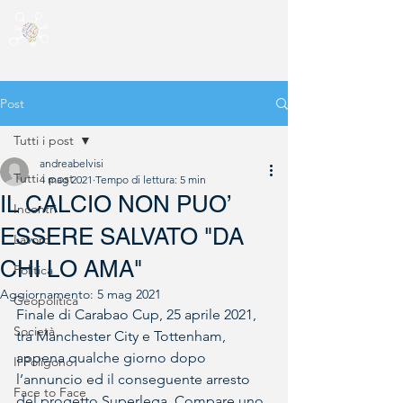
Post
Tutti i post
andreabelvisi
Tutti i post
4 mag 2021
Tempo di lettura: 5 min
IL CALCIO NON PUO’
Incontri
ESSERE SALVATO "DA
Lavoro
CHI LO AMA"
Politica
Aggiornamento:
5 mag 2021
Geopolitica
Finale di Carabao Cup, 25 aprile 2021, 
Società
tra Manchester City e Tottenham, 
appena qualche giorno dopo 
Il Poligono
l’annuncio ed il conseguente arresto 
Face to Face
del progetto Superlega. Compare uno 