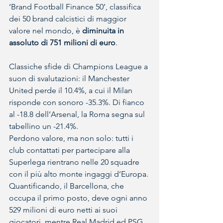
‘Brand Football Finance 50’, classifica 
dei 50 brand calcistici di maggior 
valore nel mondo, è 
diminuita in 
assoluto di 751 milioni di euro
. 
Classiche sfide di Champions League a 
suon di svalutazioni: il Manchester 
United perde il 10.4%, a cui il Milan 
risponde con sonoro -35.3%. Di fianco 
al -18.8 dell’Arsenal, la Roma segna sul 
tabellino un -21.4%. 
Perdono valore, ma non solo: tutti i 
club contattati per partecipare alla 
Superlega rientrano nelle 20 squadre 
con il più alto monte ingaggi d’Europa. 
Quantificando, il Barcellona, che 
occupa il primo posto, deve ogni anno 
529 milioni di euro netti ai suoi 
giocatori, mentre Real Madrid ed PSG 