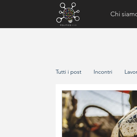
Chi siam
Tutti i post
Incontri
Lavo
Il Poligono
Face to Fac