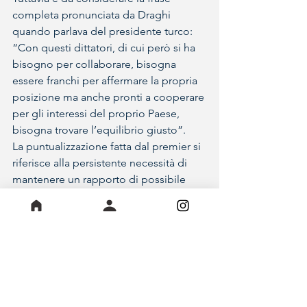
completa pronunciata da Draghi 
quando parlava del presidente turco: 
“Con questi dittatori, di cui però si ha 
bisogno per collaborare, bisogna 
essere franchi per affermare la propria 
posizione ma anche pronti a cooperare 
per gli interessi del proprio Paese, 
bisogna trovare l’equilibrio giusto”. 
La puntualizzazione fatta dal premier si 
riferisce alla persistente necessità di 
mantenere un rapporto di possibile 
trattazione tra l’Italia e la Turchia: sono 
fondamentali gli accordi di 
interscambio economico e 
commerciale tra le due. 
Giulia Tirinnanzi 