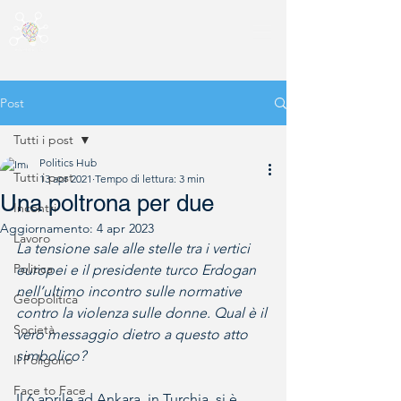
Post
Tutti i post
Politics Hub
Tutti i post
13 apr 2021
Tempo di lettura: 3 min
Una poltrona per due
Incontri
Aggiornamento:
4 apr 2023
Lavoro
La tensione sale alle stelle tra i vertici 
Politica
europei e il presidente turco Erdogan 
nell’ultimo incontro sulle normative 
Geopolitica
contro la violenza sulle donne. Qual è il 
Società
vero messaggio dietro a questo atto 
simbolico?
Il Poligono
Face to Face
Il 6 aprile ad Ankara, in Turchia, si è 