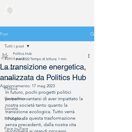
Post
Tutti i post
Politics Hub
Tutti i post
7 mar 2022
Tempo di lettura: 1 min
La transizione energetica,
Incontri
analizzata da Politics Hub
Lavoro
Aggiornamento:
17 mag 2023
Politica
In futuro, pochi progetti politici 
Geopolitica
potranno vantarsi di aver impattato la 
nostra società tanto quanto la 
Società
transizione ecologica. Tutto verrà 
toccato da questa trasformazione 
Il Poligono
senza precedenti, dalla nostra vita 
Face to Face
quotidiana ai grandi processi 