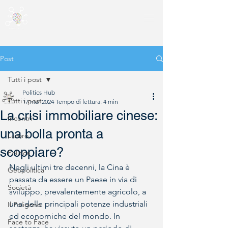
Post
Tutti i post
Politics Hub
Tutti i post
17 mar 2024
Tempo di lettura: 4 min
La crisi immobiliare cinese:
Incontri
una bolla pronta a
Lavoro
scoppiare?
Politica
Negli ultimi tre decenni, la Cina è 
Geopolitica
passata da essere un Paese in via di 
Società
sviluppo, prevalentemente agricolo, a 
una delle principali potenze industriali 
Il Poligono
ed economiche del mondo. In 
Face to Face