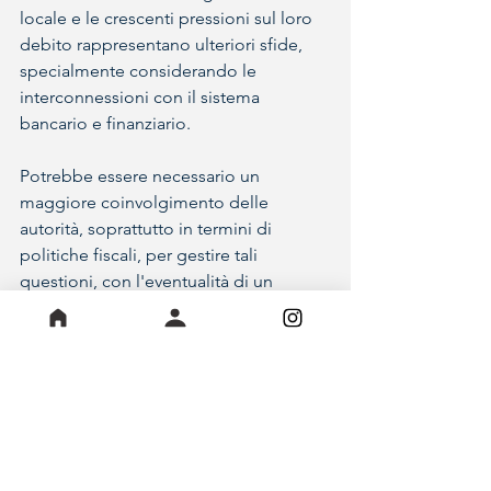
locale e le crescenti pressioni sul loro 
debito rappresentano ulteriori sfide, 
specialmente considerando le 
interconnessioni con il sistema 
bancario e finanziario.
Potrebbe essere necessario un 
maggiore coinvolgimento delle 
autorità, soprattutto in termini di 
politiche fiscali, per gestire tali 
questioni, con l'eventualità di un 
intervento governativo di salvataggio 
che, tuttavia, potrebbe avere 
ripercussioni significative 
sull'economia nazionale. 
Loris Pietrucci