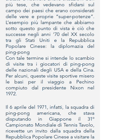
più tese, che vedevano sfidarsi sul 
campo dei paesi che erano considerati 
delle vere e proprie “super-potenze”. 
L’esempio più lampante che abbiamo 
sotto questo punto di vista è ciò che 
successe negli anni ’70 del XX secolo 
tra gli Stati Uniti e la Repubblica 
Popolare Cinese: la diplomazia del 
ping-pong
Con tale termine si intende lo scambio 
di visite tra i giocatori di ping-pong 
delle nazionali degli USA e della Cina. 
Per alcuni, queste visite sportive misero 
le basi per il viaggio a Pechino 
compiuto dal presidente Nixon nel 
1972.
Il 6 aprile del 1971, infatti, la squadra di 
ping-pong americana, che stava 
disputando in Giappone il 31º 
Campionato Mondiale di Tennis Tavolo, 
ricevette un invito dalla squadra della 
Repubblica Popolare Cinese a visitare la 