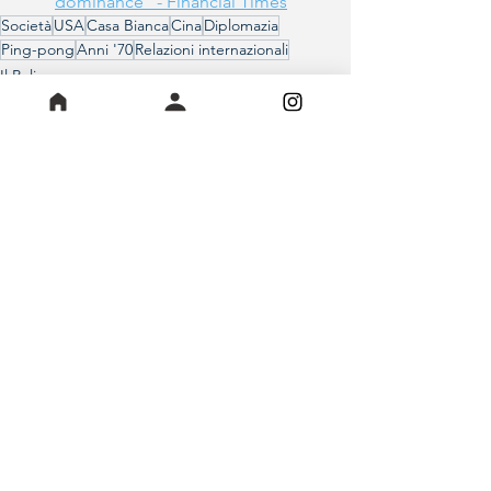
dominance" - Financial Times
Società
USA
Casa Bianca
Cina
Diplomazia
Ping-pong
Anni '70
Relazioni internazionali
Il Poligono
Mostra tutti
Post recenti