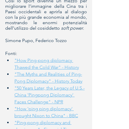
Così lo sport divenne un mezzo per 
migliorare l’immagine della Cina tra i 
Paesi occidentali e aprirla al dialogo 
con la più grande economia al mondo, 
mostrando le enormi potenzialità 
dell’utilizzo del cosiddetto 
soft power
.
Simone Pupo, Federico Tozzo
Fonti:
"How Ping-pong diplomacy 
Thawed the Cold War" - History
"The Myths and Realities of Ping-
Pong Diplomacy" - History Today
"50 Years Later, the Legacy of U.S.-
China 'Pingpong Diplomacy' 
Faces Challenge" - NPR
"How 'ping ping diplomacy' 
brought Nixon to China" - BBC
"Ping-pong diplomacy and 