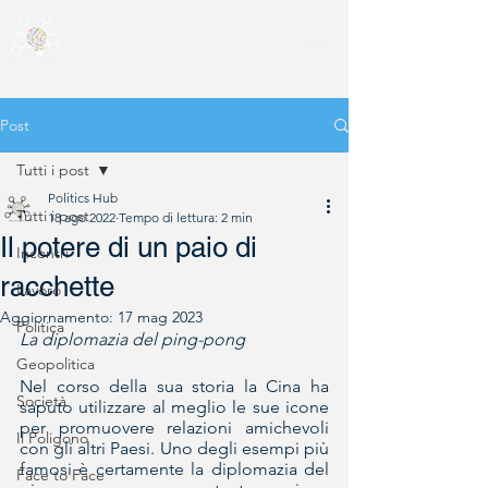
Post
Tutti i post
Politics Hub
Tutti i post
18 ago 2022
Tempo di lettura: 2 min
Il potere di un paio di
Incontri
racchette
Lavoro
Aggiornamento:
17 mag 2023
Politica
La diplomazia del ping-pong
Geopolitica
Nel corso della sua storia la Cina ha 
Società
saputo utilizzare al meglio le sue icone 
per promuovere relazioni amichevoli 
Il Poligono
con gli altri Paesi. Uno degli esempi più 
famosi è certamente la diplomazia del 
Face to Face