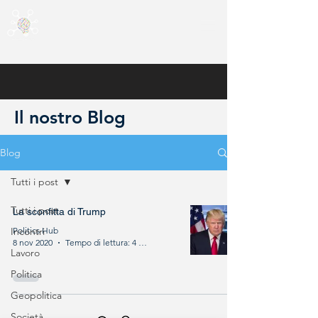
Il nostro Blog
Blog
Tutti i post
Tutti i post
La sconfitta di Trump
Incontri
Politics Hub
8 nov 2020
Tempo di lettura: 4 min
Lavoro
Politica
Geopolitica
Società