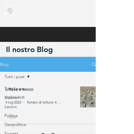
Il nostro Blog
Blog
Tutti i post
Tutti i post
L'Italia a secco
Incontri
Politics Hub
4 lug 2022
Tempo di lettura: 4 min
Lavoro
Politica
Geopolitica
Società