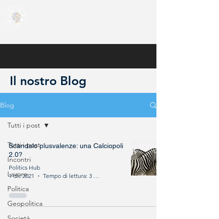
Il nostro Blog
Blog
Tutti i post
Tutti i post
Scandalo plusvalenze: una Calciopoli
2.0?
Incontri
Politics Hub
Lavoro
1 dic 2021
Tempo di lettura: 3 min
Politica
Geopolitica
Società