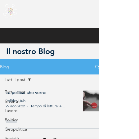
Il nostro Blog
Blog
Tutti i post
Tutti i post
La politica che vorrei
Incontri
Politics Hub
29 ago 2022
Tempo di lettura: 4 min
Lavoro
Politica
Geopolitica
Società