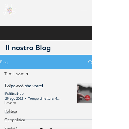
Il nostro Blog
Blog
Tutti i post
Tutti i post
La politica che vorrei
Incontri
Politics Hub
29 ago 2022
Tempo di lettura: 4 min
Lavoro
Politica
Geopolitica
Società