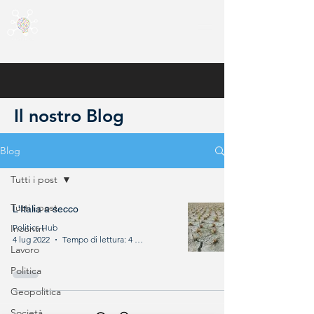
Il nostro Blog
Blog
Tutti i post
Tutti i post
L'Italia a secco
Incontri
Politics Hub
4 lug 2022
Tempo di lettura: 4 min
Lavoro
Politica
Geopolitica
Società