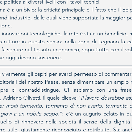
 politica ai diversi livelli con i tavoli tecnici. 
ana è a un bivio: la criticità principale è il fatto che il B
di industrie, dalle quali viene supportata la maggior par
zione.
 innovazioni tecnologiche, la rete è stata un beneficio, 
astrutture in questo senso: nella zona di Legnano la c
si fa sentire nel tessuto economico, soprattutto con il vol
ese oggi devono sostenere.
ia vivamente gli ospiti per averci permesso di commentare
ditoriali del nostro Paese, senza dimenticare un ampio 
re ci contraddistingue. Ci lasciamo con una frase
, Adriano Olivetti, il quale diceva “
Il lavoro dovrebbe es
er molti tormento, tormento di non averlo, tormento di
giovi a un nobile scopo.
”: c’è un augurio celato in q
ello di rinnovare nella società il senso della dignità
re utile, giustamente riconosciuto e retribuito. Sta anch