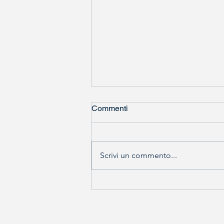
Commenti
Scrivi un commento...
Le nomine di Trump: volti noti,
polemiche e strategie
politiche