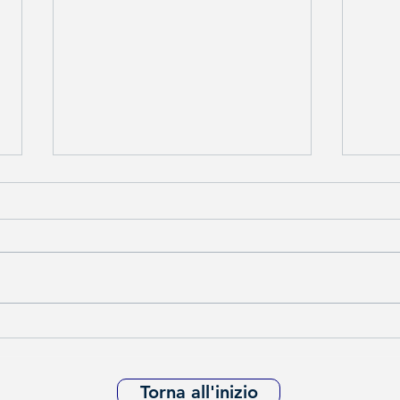
Rinascimento energetico
GPA e
Mater
e leg
Torna all'inizio