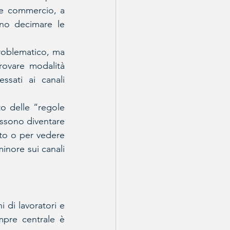
re commercio, a 
no decimare le 
oblematico, ma 
rovare modalità 
sati ai canali 
o delle “regole 
ossono diventare 
to o per vedere 
inore sui canali 
 di lavoratori e 
mpre centrale è 