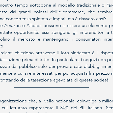
l nostro tempo sottopone al modello tradizionale di fa
oste dai grandi colossi dell’e-commerce, che sembra
 una concorrenza spietata e impari: ma è davvero così?
ome Amazon o Alibaba possono sì essere un elemento pr
ettate opportunità: essi spingono gli imprenditori a t
olino il mercato e mantengano i consumatori interes
to.
ianti chiedono attraverso il loro sindacato è il rispett
 tassazione prima di tutto. In particolare, i negozi non p
izzati dal pubblico solo per provare capi d’abbigliamen
 merce a cui si è interessati per poi acquistarli a prezzo m
fittando della tassazione agevolata di queste società. 
ganizzazione che, a livello nazionale, coinvolge 5 milioni
 cui fatturato rappresenta il 34% del PIL italiano. Se