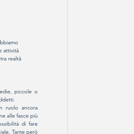
 abbiamo 
attività 
ra realtà 
die, piccole o 
ddetti.
n ruolo ancora 
 alle fasce più 
ibilità di fare 
iale. Tante però 