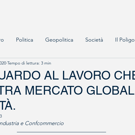
o
Eventi
Progetti
Direzione Europa
ro
Politica
Geopolitica
Società
Il Polig
2020
Tempo di lettura: 3 min
UARDO AL LAVORO CH
 TRA MERCATO GLOBAL
TÀ.
3
industria e Confcommercio