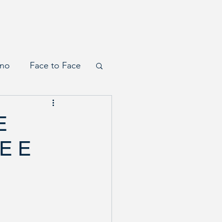
Contatti
ono
Face to Face
E
E E