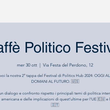
o
Eventi
Progetti
Direzione Europa
ffè Politico Festi
mer 30 ott
  |  
Via Festa del Perdono, 12
voi la nostra 2° tappa del Festival di Politics Hub 2024: OGGI 
DOMANI AL FUTURO. 🇺🇸
un dialogo e confronto rispetto i principali temi di politica inte
 americana e delle implicazioni di quest’ultime per l’UE 🇪🇺 e l’
🇮🇹