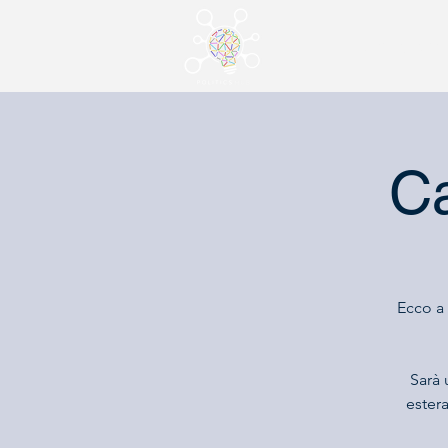
Chi siam
Ca
Ecco a 
Sarà 
estera