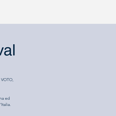
Contatti
val
AL VOTO,
rna ed
Italia.