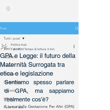
Post
Tutti i post
Politics Hub
Tutti i post
1 dic 2024
Tempo di lettura: 5 min
GPA e Legge: il futuro della
Incontri
Maternità Surrogata tra
Lavoro
etica e legislazione
Politica
Sentiamo spesso parlare 
Geopolitica
di GPA, ma sappiamo 
Società
realmente cos’è?
Il Poligono
Il tema della Gestazione Per Altri (GPA) 
Face to Face