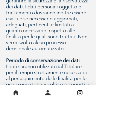
garantire la sicurezza e la riservatezza
dei dati. I dati personali oggetto di
trattamento dovranno inoltre essere
esatti e se necessario aggiornati,
adeguati, pertinenti e limitati a
quanto necessario, rispetto alle
finalità per le quali sono trattati. Non
verrà svolto alcun processo
decisionale automatizzato.
Periodo di conservazione dei dati
I dati saranno utilizzati dal Titolare
per il tempo strettamente necessario
al perseguimento delle finalità per le
quali sono stati raccolti e sottoposti a
Trattamento. In ogni caso,
comprendendo il periodo di
conservazione richiesto alla
legislazione applicabile, il periodo
massimo di conservazione dei dati è
fissato in 10 anni dalla cessazione del
rapporto tra Titolare e utente.