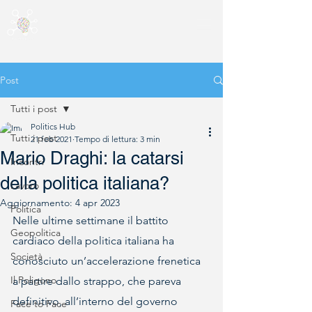
Post
Tutti i post
Politics Hub
Tutti i post
21 feb 2021
Tempo di lettura: 3 min
Mario Draghi: la catarsi
Incontri
della politica italiana?
Lavoro
Aggiornamento:
4 apr 2023
Politica
Nelle ultime settimane il battito 
Geopolitica
cardiaco della politica italiana ha 
Società
conosciuto un’accelerazione frenetica 
Il Poligono
a partire dallo strappo, che pareva 
definitivo, all’interno del governo 
Face to Face