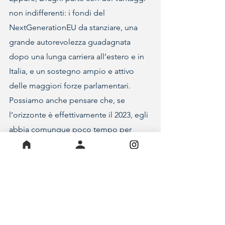
non indifferenti: i fondi del 
NextGenerationEU da stanziare, una 
grande autorevolezza guadagnata 
dopo una lunga carriera all’estero e in 
Italia, e un sostegno ampio e attivo 
delle maggiori forze parlamentari. 
Possiamo anche pensare che, se 
l’orizzonte è effettivamente il 2023, egli 
abbia comunque poco tempo per 
portare a termine tutti gli ambiziosi 
progetti presentati nel discorso 
programmatico, ma ricordiamo anche 
quanto fu fatto nei primissimi anni del 
secondo dopoguerra, quando appena 
un lustro cambiò l’Italia portandola a 